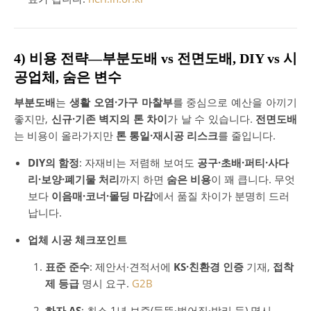
4) 비용 전략—부분도배 vs 전면도배, DIY vs 시
공업체, 숨은 변수
부분도배
는
생활 오염·가구 마찰부
를 중심으로 예산을 아끼기
좋지만,
신규·기존 벽지의 톤 차이
가 날 수 있습니다.
전면도배
는 비용이 올라가지만
톤 통일·재시공 리스크
를 줄입니다.
DIY의 함정
: 자재비는 저렴해 보여도
공구·초배·퍼티·사다
리·보양·폐기물 처리
까지 하면
숨은 비용
이 꽤 큽니다. 무엇
보다
이음매·코너·몰딩 마감
에서 품질 차이가 분명히 드러
납니다.
업체 시공 체크포인트
표준 준수
: 제안서·견적서에
KS·친환경 인증
기재,
접착
제 등급
명시 요구.
G2B
하자 AS
: 최소 1년 보증(들뜸·벌어짐·박리 등) 명시.