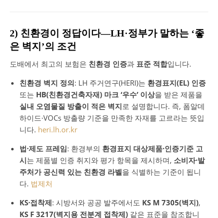
2) 친환경이 정답이다—LH·정부가 말하는 ‘좋
은 벽지’의 조건
도배에서 최고의 보험은
친환경 인증
과
표준 적합
입니다.
친환경 벽지 정의
: LH 주거연구(HERI)는
환경표지(EL) 인증
또는
HB(친환경건축자재) 마크 ‘우수’ 이상
을 받은 제품을
실내 오염물질 방출이 적은 벽지
로 설명합니다. 즉, 폼알데
하이드·VOCs 방출량 기준을 만족한 자재를 고르라는 뜻입
니다.
heri.lh.or.kr
법·제도 프레임
: 환경부의
환경표지 대상제품·인증기준 고
시
는 제품별 인증 취지와 평가 항목을 제시하며,
소비자·발
주처가 공신력 있는 친환경 라벨
을 식별하는 기준이 됩니
다.
법제처
KS·접착제
: 시방서와 공공 발주에서도
KS M 7305(벽지)
,
KS F 3217(벽지용 전분계 접착제)
같은 표준을 참조합니