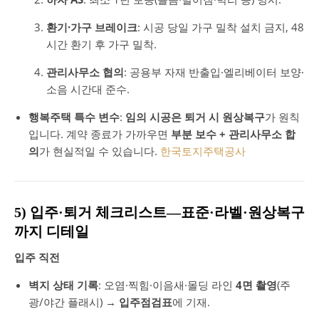
환기·가구 브레이크
: 시공 당일 가구 밀착 설치 금지, 48
시간 환기 후 가구 밀착.
관리사무소 협의
: 공용부 자재 반출입·엘리베이터 보양·
소음 시간대 준수.
행복주택 특수 변수
:
임의 시공은 퇴거 시 원상복구
가 원칙
입니다. 계약 종료가 가까우면
부분 보수 + 관리사무소 합
의
가 현실적일 수 있습니다.
한국토지주택공사
5) 입주·퇴거 체크리스트—표준·라벨·원상복구
까지 디테일
입주 직전
벽지 상태 기록
: 오염·찍힘·이음새·몰딩 라인
4면 촬영
(주
광/야간 플래시) →
입주점검표
에 기재.