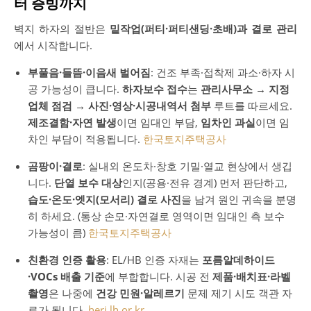
터 증빙까지
벽지 하자의 절반은
밑작업(퍼티·퍼티샌딩·초배)과 결로 관리
에서 시작합니다.
부풀음·들뜸·이음새 벌어짐
: 건조 부족·접착제 과소·하자 시
공 가능성이 큽니다.
하자보수 접수
는
관리사무소 → 지정
업체 점검 → 사진·영상·시공내역서 첨부
루트를 따르세요.
제조결함·자연 발생
이면 임대인 부담,
임차인 과실
이면 임
차인 부담이 적용됩니다.
한국토지주택공사
곰팡이·결로
: 실내외 온도차·창호 기밀·열교 현상에서 생깁
니다.
단열 보수 대상
인지(공용·전유 경계) 먼저 판단하고,
습도·온도·엣지(모서리) 결로 사진
을 남겨 원인 귀속을 분명
히 하세요. (통상 손모·자연결로 영역이면 임대인 측 보수
가능성이 큼)
한국토지주택공사
친환경 인증 활용
: EL/HB 인증 자재는
포름알데하이드
·VOCs 배출 기준
에 부합합니다. 시공 전
제품·배치표·라벨
촬영
은 나중에
건강 민원·알레르기
문제 제기 시도 객관 자
료가 됩니다.
heri.lh.or.kr