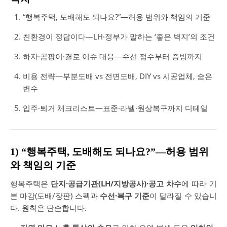
“행복주택, 도배해도 되나요?”—허용 범위와 책임의 기준
친환경이 정답이다—LH·정부가 말하는 ‘좋은 벽지’의 조건
하자·곰팡이·결로 이슈 대응—수선 접수부터 증빙까지
비용 전략—부분도배 vs 전면도배, DIY vs 시공업체, 숨은
변수
입주·퇴거 체크리스트—표준·라벨·원상복구까지 디테일
1) “행복주택, 도배해도 되나요?”—허용 범위
와 책임의 기준
행복주택은
단지·공급기관(LH/지방공사)·공고 차수
에 따라 기
본 마감(도배/장판) 스펙과
수선·복구 기준
이 달라질 수 있습니
다. 원칙은 단순합니다.