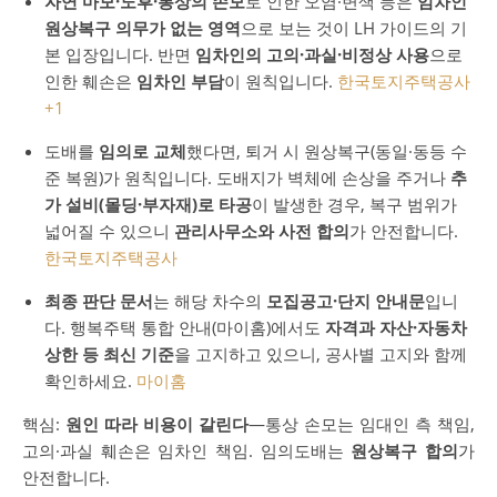
자연 마모·노후·통상의 손모
로 인한 오염·변색 등은
임차인
원상복구 의무가 없는 영역
으로 보는 것이 LH 가이드의 기
본 입장입니다. 반면
임차인의 고의·과실·비정상 사용
으로
인한 훼손은
임차인 부담
이 원칙입니다.
한국토지주택공사
+1
도배를
임의로 교체
했다면, 퇴거 시 원상복구(동일·동등 수
준 복원)가 원칙입니다. 도배지가 벽체에 손상을 주거나
추
가 설비(몰딩·부자재)로 타공
이 발생한 경우, 복구 범위가
넓어질 수 있으니
관리사무소와 사전 합의
가 안전합니다.
한국토지주택공사
최종 판단 문서
는 해당 차수의
모집공고·단지 안내문
입니
다. 행복주택 통합 안내(마이홈)에서도
자격과 자산·자동차
상한 등 최신 기준
을 고지하고 있으니, 공사별 고지와 함께
확인하세요.
마이홈
핵심:
원인 따라 비용이 갈린다
—통상 손모는 임대인 측 책임,
고의·과실 훼손은 임차인 책임. 임의도배는
원상복구 합의
가
안전합니다.