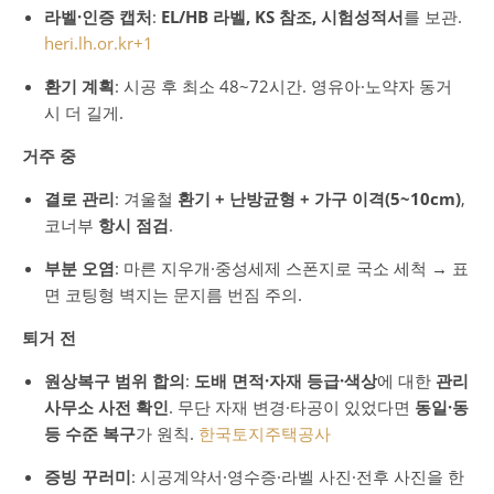
라벨·인증 캡처
:
EL/HB 라벨, KS 참조, 시험성적서
를 보관.
heri.lh.or.kr
+1
환기 계획
: 시공 후 최소 48~72시간. 영유아·노약자 동거
시 더 길게.
거주 중
결로 관리
: 겨울철
환기 + 난방균형 + 가구 이격(5~10cm)
,
코너부
항시 점검
.
부분 오염
: 마른 지우개·중성세제 스폰지로 국소 세척 → 표
면 코팅형 벽지는 문지름 번짐 주의.
퇴거 전
원상복구 범위 합의
:
도배 면적·자재 등급·색상
에 대한
관리
사무소 사전 확인
. 무단 자재 변경·타공이 있었다면
동일·동
등 수준 복구
가 원칙.
한국토지주택공사
증빙 꾸러미
: 시공계약서·영수증·라벨 사진·전후 사진을 한