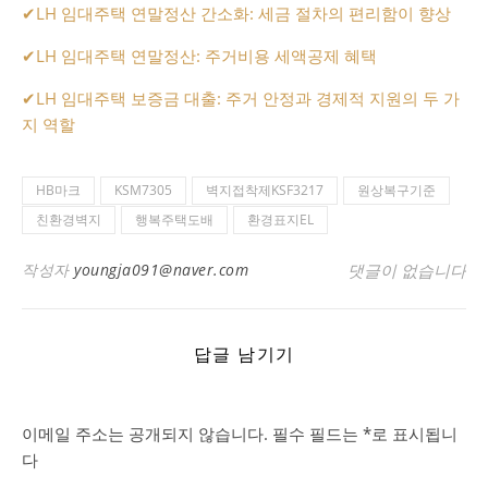
✔
LH 임대주택 연말정산 간소화: 세금 절차의 편리함이 향상
✔
LH 임대주택 연말정산: 주거비용 세액공제 혜택
✔
LH 임대주택 보증금 대출: 주거 안정과 경제적 지원의 두 가
지 역할
HB마크
KSM7305
벽지접착제KSF3217
원상복구기준
친환경벽지
행복주택도배
환경표지EL
작성자
youngja091@naver.com
댓글이 없습니다
답글 남기기
이메일 주소는 공개되지 않습니다.
필수 필드는
*
로 표시됩니
다