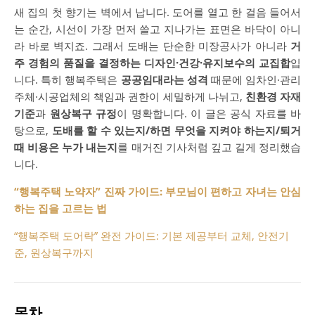
새 집의 첫 향기는 벽에서 납니다. 도어를 열고 한 걸음 들어서
는 순간, 시선이 가장 먼저 쓸고 지나가는 표면은 바닥이 아니
라 바로 벽지죠. 그래서 도배는 단순한 미장공사가 아니라
거
주 경험의 품질을 결정하는 디자인·건강·유지보수의 교집합
입
니다. 특히 행복주택은
공공임대라는 성격
때문에 임차인·관리
주체·시공업체의 책임과 권한이 세밀하게 나뉘고,
친환경 자재
기준
과
원상복구 규정
이 명확합니다. 이 글은 공식 자료를 바
탕으로,
도배를 할 수 있는지/하면 무엇을 지켜야 하는지/퇴거
때 비용은 누가 내는지
를 매거진 기사처럼 깊고 길게 정리했습
니다.
“행복주택 노약자” 진짜 가이드: 부모님이 편하고 자녀는 안심
하는 집을 고르는 법
“행복주택 도어락” 완전 가이드: 기본 제공부터 교체, 안전기
준, 원상복구까지
목차