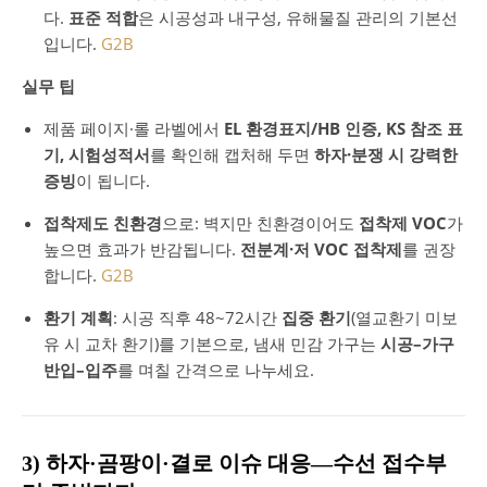
다.
표준 적합
은 시공성과 내구성, 유해물질 관리의 기본선
입니다.
G2B
실무 팁
제품 페이지·롤 라벨에서
EL 환경표지/HB 인증, KS 참조 표
기, 시험성적서
를 확인해 캡처해 두면
하자·분쟁 시 강력한
증빙
이 됩니다.
접착제도 친환경
으로: 벽지만 친환경이어도
접착제 VOC
가
높으면 효과가 반감됩니다.
전분계·저 VOC 접착제
를 권장
합니다.
G2B
환기 계획
: 시공 직후 48~72시간
집중 환기
(열교환기 미보
유 시 교차 환기)를 기본으로, 냄새 민감 가구는
시공–가구
반입–입주
를 며칠 간격으로 나누세요.
3) 하자·곰팡이·결로 이슈 대응—수선 접수부