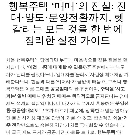
행복주택 ‘매매’의 진실: 전
대·양도·분양전환까지, 헷
갈리는 모든 것을 한 번에
정리한 실전 가이드
처음 행복주택에 당첨되면 누구나 마음속으로 같은 질문을 던
지십니다. “
이걸 나중에 매매할 수 있을까?
” 주변에서는 누군
가가 권리를 팔았다느니, 임대차를 돌려서 사실상 매매처럼 거
래한다느니, 현실과 다른 ‘카더라’가 끝없이 떠돌죠. 그러나 행
복주택은 이름 그대로
공공임대
의 한 유형이며,
주택을 ‘사고
파는’ 일반 매매나 임차권 매매는 원칙적으로 금지
된다는 점이
제도 설계의 핵심입니다. 더 나아가 일부에서 혼동하는
분양전
환 공공임대
와도 구조가 다르기 때문에, 정확한 개념을 알아두
면 불법·사기성 제안을 단번에 거를 수 있고, 합법적인
이용·거
주 전략
만으로도 충분히 체감 가치를 극대화할 수 있습니다.
이 글은 제도 근거와 공공기관 자료를 토대로,
행복주택 ‘매