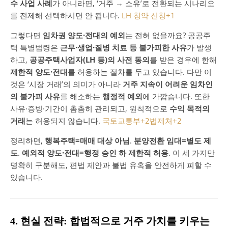
수 사업 사례
가 아니라면, ‘거주 → 소유’로 전환되는 시나리오
를 전제해 선택하시면 안 됩니다.
LH 청약 신청
+1
그렇다면
임차권 양도·전대의 예외
는 전혀 없을까요? 공공주
택 특별법령은
근무·생업·질병 치료 등 불가피한 사유
가 발생
하고,
공공주택사업자(LH 등)의 사전 동의
를 받은 경우에 한해
제한적 양도·전대
를 허용하는 절차를 두고 있습니다. 다만 이
것은 ‘시장 거래’의 의미가 아니라
거주 지속이 어려운 임차인
의 불가피 사유
를 해소하는
행정적 예외
에 가깝습니다. 또한
사유·증빙·기간이 촘촘히 관리되고, 원칙적으로
수익 목적의
거래
는 허용되지 않습니다.
국토교통부
+2
법제처
+2
정리하면,
행복주택=매매 대상 아님
.
분양전환 임대=별도 제
도
.
예외적 양도·전대=행정 승인 하 제한적 허용
. 이 세 가지만
명확히 구분해도, 편법 제안과 불법 유혹을 안전하게 피할 수
있습니다.
4. 현실 전략: 합법적으로 거주 가치를 키우는