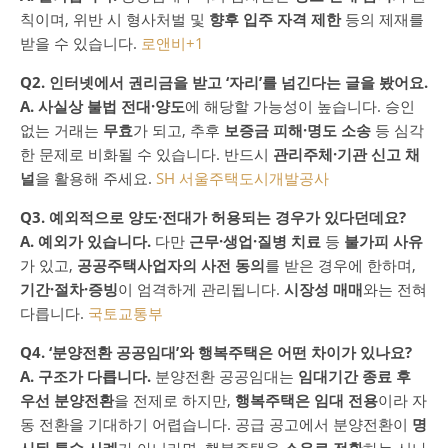
칙이며, 위반 시 형사처벌 및
향후 입주 자격 제한
등의 제재를
받을 수 있습니다.
로앤비
+1
Q2. 인터넷에서 권리금을 받고 ‘자리’를 넘긴다는 글을 봤어요.
A. 사실상 불법 전대·양도
에 해당할 가능성이 높습니다. 승인
없는 거래는
무효
가 되고, 추후
보증금 피해·명도 소송
등 심각
한 문제로 비화될 수 있습니다. 반드시
관리주체·기관 신고 채
널
을 활용해 주세요.
SH 서울주택도시개발공사
Q3. 예외적으로 양도·전대가 허용되는 경우가 있다던데요?
A. 예외가 있습니다.
다만
근무·생업·질병 치료
등
불가피 사유
가 있고,
공공주택사업자의 사전 동의
를 받은 경우에 한하며,
기간·절차·증빙
이 엄격하게 관리됩니다.
시장성 매매
와는 전혀
다릅니다.
국토교통부
Q4. ‘분양전환 공공임대’와 행복주택은 어떤 차이가 있나요?
A. 구조가 다릅니다.
분양전환 공공임대는
임대기간 종료 후
우선 분양전환
을 전제로 하지만,
행복주택은 임대 전용
이라 자
동 전환을 기대하기 어렵습니다. 공급 공고에서 분양전환이
명
시된 특수 사례
가 아니라면, 행복주택을
소유로 전환
하는 시나