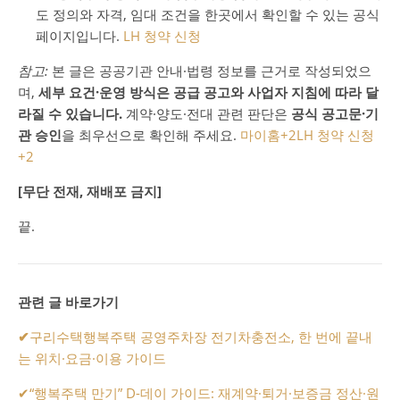
도 정의와 자격, 임대 조건을 한곳에서 확인할 수 있는 공식
페이지입니다.
LH 청약 신청
참고:
본 글은 공공기관 안내·법령 정보를 근거로 작성되었으
며,
세부 요건·운영 방식은 공급 공고와 사업자 지침에 따라 달
라질 수 있습니다.
계약·양도·전대 관련 판단은
공식 공고문·기
관 승인
을 최우선으로 확인해 주세요.
마이홈
+2
LH 청약 신청
+2
[무단 전재, 재배포 금지]
끝.
관련 글 바로가기
✔
구리수택행복주택 공영주차장 전기차충전소, 한 번에 끝내
는 위치·요금·이용 가이드
✔
“행복주택 만기” D-데이 가이드: 재계약·퇴거·보증금 정산·원