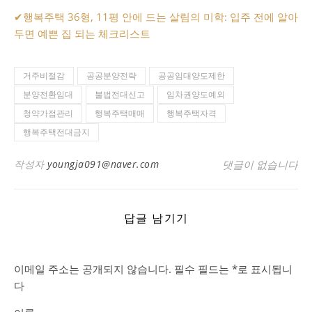
✔
행복주택 36형, 11평 안에 드는 살림의 미학: 입주 전에 알아
두면 예쁜 집 되는 체크리스트
거주비절감
공공분양전략
공공임대양도제한
분양전환임대
불법전대신고
임차권양도예외
청약가점관리
행복주택매매
행복주택자격
행복주택전대금지
작성자
youngja091@naver.com
댓글이 없습니다
답글 남기기
이메일 주소는 공개되지 않습니다.
필수 필드는
*
로 표시됩니
다