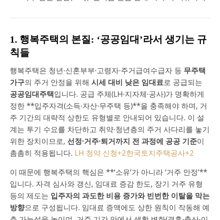
1. 행복주택의 본질: ‘공공임대’라서 생기는 규
칙들
행복주택은 청년·신혼부부·고령자·주거급여수급자 등
무주택
가구
의 주거 안정을 위해
시세 대비 낮은 임대료
로 공급되는
공공임대주택
입니다. 공급 주체(LH·지자체·공사)가 명확하게
정한 **입주자격(소득·자산·무주택 등)**을 충족해야 하며, 거
주 기간의 대략적 상한도 유형별로 안내되어 있습니다. 이 설
계는 투기 수요를 차단하고 취약·청년층의 주거 사다리를 놓기
위한 장치이므로,
선정·거주·퇴거까지 전 과정에 공공 기준
이
촘촘히 적용됩니다.
LH 청약 신청
+2
한국토지주택공사
+2
이 때문에 행복주택의 핵심은 **‘소유’가 아니라 ‘거주 안정’**
입니다. 자격 심사와 갱신, 임대료 증감 한도, 장기 거주 유형
등의 제도는
입주자의 과도한 비용 증가와 빈번한 이탈을 막는
방향
으로 구성됩니다. 임대료 증액에도 상한 원칙이 작동해 예
측 가능성을 높이며, 거주 기간 안에서 생활 변화(결혼·출산·이