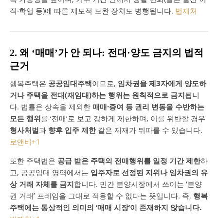
직·학업 등)에 따른 제도적 보완 장치도 병행됩니다.
법제처
2. 왜 ‘매매’가 안 되나: 전대·양도 금지의 법적
근거
행복주택은
공공임대주택
이므로,
임차권을 제3자에게 양도하
거나 주택을 전대(재임대)하는 행위는 원칙적으로 금지
됩니
다. 법률은 상속을 제외한
매매·증여 등 권리 변동을 수반하는
모든 행위
를 ‘전매’로 보고 강하게 제한하며, 이를 위반할 경우
형사처벌
과
향후 입주 제한
같은 제재가 뒤따를 수 있습니다.
로앤비
+1
또한 주택법은
공급 받은 주택의 전매행위를 일정 기간 제한
하
고, 공공임대 영역에서는
입주자로 선정된 지위나 임차권의 유
상 거래 자체를 금지
합니다. 민간 분양시장에서 쓰이는 ‘분양
권 거래’ 프레임을 그대로 적용할 수 없다는 뜻입니다. 즉,
행복
주택에는 통상적인 의미의 ‘매매 시장’이 존재하지 않습니다.