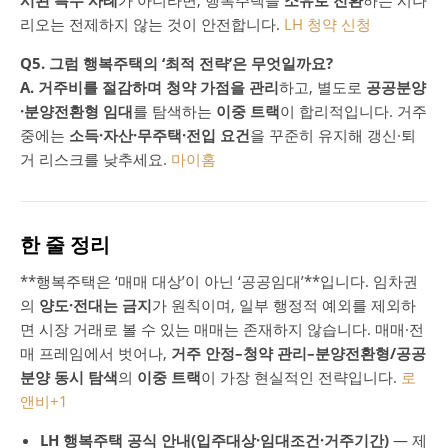
리오는 전제하지 않는 것이 안전합니다.
LH 청약 신청
Q5. 그럼 행복주택의 ‘최적 전략’은 무엇일까요?
A. 거주비를 절감하며 청약 가점을 관리
하고, 별도로
공공분양
·분양전환형 임대
를 탐색하는
이중 트랙
이 합리적입니다. 거주
중에는
소득·자산·무주택·전입 요건
을 꾸준히 유지해 갱신·퇴
거 리스크를 낮추세요.
마이홈
한 줄 정리
**행복주택은 ‘매매 대상’이 아닌 ‘공공임대’**입니다. 임차권
의
양도·전대는 금지
가 원칙이며, 일부 행정적 예외를 제외하
면 시장 거래로 볼 수 있는 매매는 존재하지 않습니다. 매매·전
매 프레임에서 벗어나,
거주 안정–청약 관리–분양전환형/공공
분양 동시 탐색
의
이중 트랙
이 가장 현실적인 전략입니다.
로
앤비
+1
LH 행복주택 공식 안내(입주대상·임대조건·거주기간)
— 제