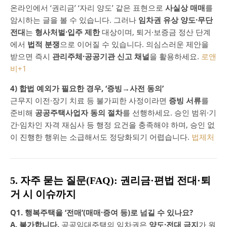
온라인에서 ‘권리금’ ‘자리 양도’ 같은 표현으로
사실상 매매
를
암시하는 글을 볼 수 있습니다. 그러나
임차권 유상 양도·무단
전대
는
형사처벌·입주 제한
대상이며, 퇴거·보증금 정산 단계
에서
법적 분쟁
으로 이어질 수 있습니다. 의심스러운 제안을
받으면 즉시
관리주체·공공기관 신고 채널
을 활용하세요.
로앤
비
+1
4) 합법 예외가 필요한 경우, ‘증빙→사전 동의’
근무지 이전·장기 치료 등 불가피한 사정이라면
증빙 서류
를
준비해
공공주택사업자 동의 절차
를 선행하세요. 승인 범위·기
간·임차인 자격 재심사 등 행정 요건을 충족해야 하며, 승인 없
이 진행한 행위는 소급해서도 정당화되기 어렵습니다.
법제처
5. 자주 묻는 질문(FAQ): 권리금·편법 전대·퇴
거 시 이슈까지
Q1. 행복주택을 ‘전매’(매매·증여 등)로 넘길 수 있나요?
A. 불가합니다.
공공임대주택의 임차권은
양도·전대 금지
가 원