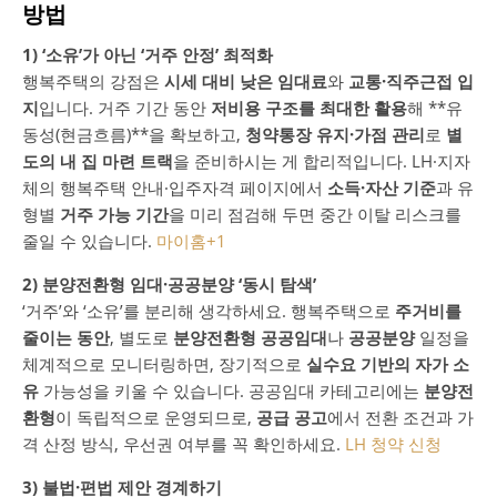
방법
1) ‘소유’가 아닌 ‘거주 안정’ 최적화
행복주택의 강점은
시세 대비 낮은 임대료
와
교통·직주근접 입
지
입니다. 거주 기간 동안
저비용 구조를 최대한 활용
해 **유
동성(현금흐름)**을 확보하고,
청약통장 유지·가점 관리
로
별
도의 내 집 마련 트랙
을 준비하시는 게 합리적입니다. LH·지자
체의 행복주택 안내·입주자격 페이지에서
소득·자산 기준
과 유
형별
거주 가능 기간
을 미리 점검해 두면 중간 이탈 리스크를
줄일 수 있습니다.
마이홈
+1
2) 분양전환형 임대·공공분양 ‘동시 탐색’
‘거주’와 ‘소유’를 분리해 생각하세요. 행복주택으로
주거비를
줄이는 동안
, 별도로
분양전환형 공공임대
나
공공분양
일정을
체계적으로 모니터링하면, 장기적으로
실수요 기반의 자가 소
유
가능성을 키울 수 있습니다. 공공임대 카테고리에는
분양전
환형
이 독립적으로 운영되므로,
공급 공고
에서 전환 조건과 가
격 산정 방식, 우선권 여부를 꼭 확인하세요.
LH 청약 신청
3) 불법·편법 제안 경계하기