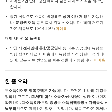
계약은
2년 단위
, 갱신 때마다 같은 체계로 자격을 재확인
합니다.
중간 취업으로 소득이 발생해도
상한 이내
면 갱신 가능하
나,
분양권 취득
등은 즉시 위험 신호입니다. (최대 거주기
간은 계층별로 10·14·20년)
마이홈
대체 시나리오 플랜 B
낙첨 시
전세임대·통합공공임대
등 다른 공공임대 유형을
병행 탐색하세요. 마이홈에서 유형별 자격·상한이 정리되어
있어, 같은 서류 셋업으로 빠른 전환이 가능합니다.
마이홈
한 줄 요약
무소득이어도 행복주택은 가능
합니다. 관건은 ①나의
계층
을
정확히 고르고, ②
세대 합산 소득·자산·차량
이
상한 이내
인지
확인하며, ③
소득 0원·무직 증빙
을
소득금액증명 + 자격득실 +
납부확인
으로 깔끔하게 맞추는 것입니다. 최종 판단은 언제나