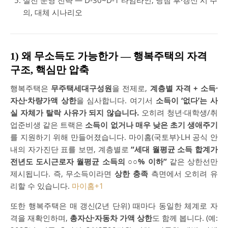
의, 대체 시나리오
1) 왜 무소득도 가능한가 — 행복주택의 자격
구조, 핵심만 압축
행복주택은
무주택세대구성원
을 전제로,
계층별 자격 + 소득·
자산·차량가액 상한
을 심사합니다. 여기서
소득이 ‘없다’는 사
실 자체가 탈락 사유가 되지 않습니다.
오히려 청년·대학생/취
업준비생 같은 트랙은
소득이 없거나 매우 낮은 초기 생애주기
를 지원하기 위해 만들어졌습니다. 마이홈(국토부)·LH 공식 안
내의 자가진단 표를 보면, 계층별로
“세대 월평균 소득 합계가
전년도 도시근로자 월평균 소득의 ○○% 이하”
같은 상한선만
제시됩니다. 즉, 무소득이라면
상한 충족
측면에서 오히려 유
리할 수 있습니다.
마이홈
+1
또한 행복주택은 매 갱신(2년 단위) 때마다 동일한 체계로 자
격을 재확인하며,
총자산·자동차 가액 상한
도 함께 봅니다. (예: