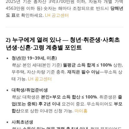
2025년 기준 총자산 3억3700만원 이하, 자동차 개별 가액
4563만원 이하 등) 숫자는 해마다 조정되므로 반드시
당해년
도 표
로 확인하세요.
LH 공고센터
2) 누구에게 열려 있나 — 청년·취준생·사회초
년생·신혼·고령 계층별 포인트
청년(만 19~39세, 미혼)
핵심
: 본인 세대(본인 기준)
월평균 소득 합계 ≤ 100%
상한,
무주택, 자산·차량 기준 충족.
재직은 필수 아님
—무소득 상
태 가능.
LH 공고센터
대학생/취업준비생
핵심
: 대학생은
본인+부모 소득 합산 ≤ 100%
. 취준생은
졸
업(또는 중퇴) 후 2년 이내
요건이 중요. 무소득이어도
부모
합산
으로 상한 이내면 신청 가능.
마이홈
사회초년생
핵심
:
소득이 있는 업무 경력 총 5년 이내
. 현재 무직이어도