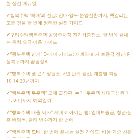
한 실전 매뉴얼
✔
행복주택 ‘매매’의 진실: 전대·양도·분양전환까지, 헷갈리는
모든 것을 한 번에 정리한 실전 가이드
✔
구리수택행복주택 공영주차장 전기차충전소, 한 번에 끝내
는 위치·요금·이용 가이드
✔
“행복주택 만기” D-데이 가이드: 재계약·퇴거·보증금 정산·원
상복구까지 끝장정리
✔
“행복주택 몇 년?” 정답표: 2년 단위 갱신, 계층별 최장
10·14·20년까지
✔
“행복주택 무주택” 오해 끝장판: 누가 ‘무주택 세대구성원’이
고, 어디까지 예외일까
✔
“행복주택 대출 이자” 제대로 아끼는 법: 임대보증금, 청년·신
혼 버팀목, 금리 변수까지 한 번에
✔
“행복주택 도배” 한 번에 끝내는 실전 가이드: 비용·기준·친환