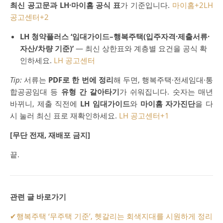
최신 공고문과 LH·마이홈 공식 표
가 기준입니다.
마이홈
+2
LH
공고센터
+2
LH 청약플러스 ‘임대가이드–행복주택(입주자격·제출서류·
자산/차량 기준)’
— 최신 상한표와 계층별 요건을 공식 확
인하세요.
LH 공고센터
Tip:
서류는
PDF로 한 번에 정리
해 두면, 행복주택·전세임대·통
합공공임대 등
유형 간 갈아타기
가 쉬워집니다. 숫자는 매년
바뀌니, 제출 직전에
LH 임대가이드
와
마이홈 자가진단
을 다
시 눌러 최신 표로 재확인하세요.
LH 공고센터
+1
[무단 전재, 재배포 금지]
끝.
관련 글 바로가기
✔
행복주택 ‘무주택 기준’, 헷갈리는 회색지대를 시원하게 정리