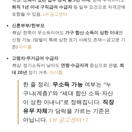
퇴직 1년 이내 구직급여 수급자
등 일부 요건으로 자격군에
포함될 수 있음.
LH 공고센터
신혼부부/한부모
핵심
: 한쪽이 무소득이어도
가구 합산 소득이 상한 이내
면
신청 가능. (맞벌이 특례 상한 표기 사례도 존재—공고문 기
준)
마이홈
고령자·주거급여 수급자
핵심
: 정기소득이 낮아도
연령·수급자격
중심으로 판별,
최
대 20년
장기 거주.
마이홈
한 줄 정리:
무소득 가능
여부는 “누
구냐(계층)”와 “세대 합산 소득·자산
이 상한 이내냐”로 정해집니다.
직장
유무 자체
가 당락을 가르는 기준은
아닙니다.
LH 공고센터
+1