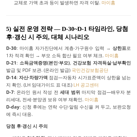
교체로 가액 초과 등이 발생하면 자격 이탈.
마이홈
5) 실전 운영 전략 — D-30~D-1 타임라인, 당첨
후·갱신 시 주의, 대체 시나리오
D-30
: 마이홈 자가진단에서 계층·가구원수 입력 →
상한표
로
1차 적격 확인 → 부모 소득 합산 필요 여부 체크.
마이홈
D-21
:
소득금액증명(본인·부모)
,
건강보험 자격득실·납부확인
발급 및 PDF 보관. (온라인 발급)
국민건강보험공단
D-14
:
자산·차량가액
점검—자동차 시가표준액이 상한을 넘는
지 확인. (LH 임대가이드 표 대조)
LH 공고센터
D-7
: 온라인 원서 작성 전
세대 범위
마지막 점검—배우자 분
리세대, 전세·분양권 보유 여부 재확인.
마이홈
D-day
: 신청 후에는 연락 수단·알림 수신을 켜 두고, 보완요청
에 즉시 대응.
당첨 후·갱신 시 주의