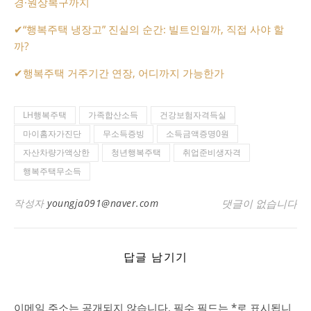
경·원상복구까지
✔
“행복주택 냉장고” 진실의 순간: 빌트인일까, 직접 사야 할
까?
✔
행복주택 거주기간 연장, 어디까지 가능한가
LH행복주택
가족합산소득
건강보험자격득실
마이홈자가진단
무소득증빙
소득금액증명0원
자산차량가액상한
청년행복주택
취업준비생자격
행복주택무소득
작성자
youngja091@naver.com
댓글이 없습니다
답글 남기기
이메일 주소는 공개되지 않습니다.
필수 필드는
*
로 표시됩니