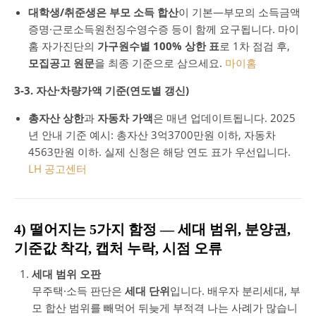
대학생/취준생은 부모 소득 합산
이 기본—부모의 소득금액
증명·근로소득원천징수영수증 등이 함께 요구됩니다. 마이
홈 자가진단의
가구원수별 100% 상한 표
로 1차 점검 후,
모집공고 원문
을 최종 기준으로 삼으세요.
마이홈
3-3. 자산·차량가액 기준(연도별 갱신)
총자산 상한
과
자동차 가액
은 매년 업데이트됩니다. 2025
년 안내 기준 예시: 총자산 3억3700만원 이하, 자동차
4563만원 이하. 실제 신청은 해당 연도 표가 우선입니다.
LH 공고센터
4) 떨어지는 5가지 함정 — 세대 범위, 분양권,
기준값 착각, 캡처 누락, 시점 오류
세대 범위 오판
무주택·소득 판단은
세대 단위
입니다. 배우자 분리세대, 부
모 합산 범위를 빼먹어 뒤늦게 부적격 나는 사례가 많습니