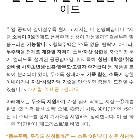
이드
취업 공백이 길어질수록 월세 고지서는 더 선명해집니다. “지
금
소득이 0원
인데도 행복주택 신청이 가능할까?” 결론부터 말
씀드리면
가능합니다.
행복주택은 ‘소득 없음=탈락’이 아니라,
무주택
을 전제로
계층별 자격
과
소득·자산 상한
을 충족하면 문
이 열리도록 설계된 공공임대입니다. 특히
청년·대학생/취업
준비생·사회초년생·신혼·한부모·고령자·주거급여
등 계층별 트
랙이 분리되어 있어, 무소득 상태라도
가족 합산 소득
이 상한
이내이거나
자산·차량가액 기준
을 만족하면 충분히 도전할 수
있습니다.
마이홈
+2
LH 공고센터
+2
아래에서는
무소득 지원자
가 가장 많이 막히는 지점—①계층
판별, ②‘가족 합산 소득’ 오해, ③증빙 서류, ④타임라인, ⑤갱
신 시 주의—를 잡지 기사처럼 시원하게 정리합니다. 이 글 하
나면 ‘막연함’이 ‘체크리스트’로 바뀝니다.
“행복주택, 무직도 신청될까?” — 소득 ‘0원’부터 신혼·청년까