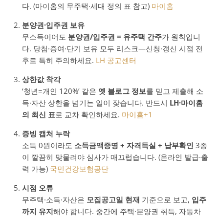
다. (마이홈의 무주택·세대 정의 표 참고)
마이홈
분양권·입주권 보유
무소득이어도
분양권/입주권 = 유주택 간주
가 원칙입니
다. 당첨·증여·단기 보유 모두 리스크—신청·갱신 시점 전
후로 특히 주의하세요.
LH 공고센터
상한값 착각
‘청년=개인 120%’ 같은
옛 블로그 정보
를 믿고 제출해 소
득·자산 상한을 넘기는 일이 잦습니다. 반드시
LH·마이홈
의 최신 표
로 교차 확인하세요.
마이홈
+1
증빙 캡처 누락
소득 0원이라도
소득금액증명 + 자격득실 + 납부확인
3종
이 깔끔히 맞물려야 심사가 매끄럽습니다. (온라인 발급·출
력 가능)
국민건강보험공단
시점 오류
무주택·소득·자산은
모집공고일 현재
기준으로 보고,
입주
까지 유지
해야 합니다. 중간에 주택·분양권 취득, 자동차