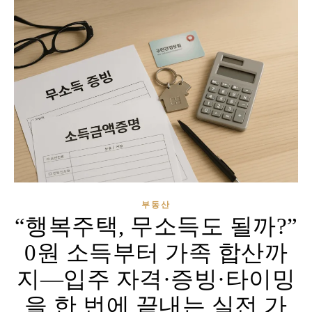
부동산
“행복주택, 무소득도 될까?”
0원 소득부터 가족 합산까
지—입주 자격·증빙·타이밍
을 한 번에 끝내는 실전 가