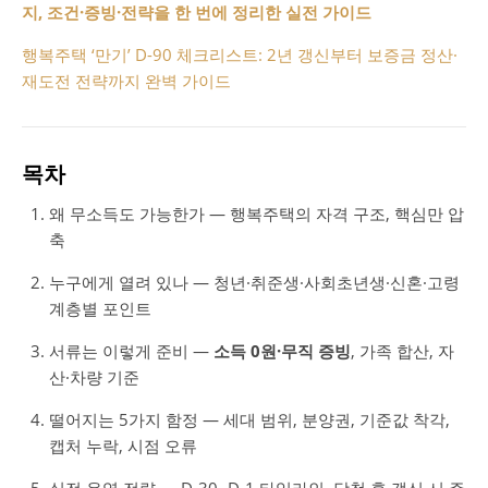
지, 조건·증빙·전략을 한 번에 정리한 실전 가이드
행복주택 ‘만기’ D-90 체크리스트: 2년 갱신부터 보증금 정산·
재도전 전략까지 완벽 가이드
목차
왜 무소득도 가능한가 — 행복주택의 자격 구조, 핵심만 압
축
누구에게 열려 있나 — 청년·취준생·사회초년생·신혼·고령
계층별 포인트
서류는 이렇게 준비 —
소득 0원·무직 증빙
, 가족 합산, 자
산·차량 기준
떨어지는 5가지 함정 — 세대 범위, 분양권, 기준값 착각,
캡처 누락, 시점 오류
실전 운영 전략 — D-30~D-1 타임라인, 당첨 후·갱신 시 주