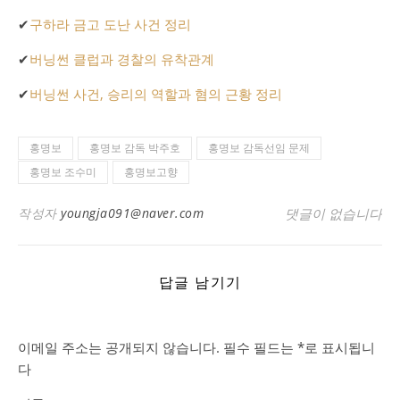
✔
구하라 금고 도난 사건 정리
✔
버닝썬 클럽과 경찰의 유착관계
✔
버닝썬 사건, 승리의 역할과 혐의 근황 정리
홍명보
홍명보 감독 박주호
홍명보 감독선임 문제
홍명보 조수미
홍명보고향
작성자
youngja091@naver.com
댓글이 없습니다
답글 남기기
이메일 주소는 공개되지 않습니다.
필수 필드는
*
로 표시됩니
다