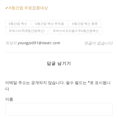
✔
A형간염 무료접종대상
b형간염 백신
b형간염 백신 부작용
b형간염 백신 종류
유박스비주(B형간염백신)
유박스비프리필드주b형간염백신
작성자
youngja091@naver.com
댓글이 없습니다
답글 남기기
이메일 주소는 공개되지 않습니다.
필수 필드는
*
로 표시됩니
다
이름