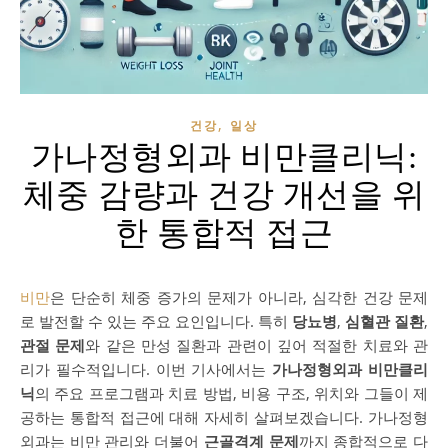
,
건강
일상
가나정형외과 비만클리닉:
체중 감량과 건강 개선을 위
한 통합적 접근
비만
은 단순히 체중 증가의 문제가 아니라, 심각한 건강 문제
로 발전할 수 있는 주요 요인입니다. 특히
당뇨병
,
심혈관 질환
,
관절 문제
와 같은 만성 질환과 관련이 깊어 적절한 치료와 관
리가 필수적입니다. 이번 기사에서는
가나정형외과 비만클리
닉
의 주요 프로그램과 치료 방법, 비용 구조, 위치와 그들이 제
공하는 통합적 접근에 대해 자세히 살펴보겠습니다. 가나정형
외과는 비만 관리와 더불어
근골격계 문제
까지 종합적으로 다