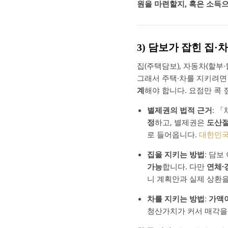
원을 마련할지, 혹은 소득
3) 담보가 잡힌 집·
집(주택담보), 자동차(할부
그래서 주택·차를 지키려
계
해야 합니다. 요점만 콕
별제권의 법적 근거
: 
정
하고, 별제권은
도산절
로 들어옵니다.
대한민국
집을 지키는 방법
: 담보
가능
합니다. 다만
연체·
니 계획안과 실제 상환
차를 지키는 방법
:
가액이
청산가치가 커서 매각을