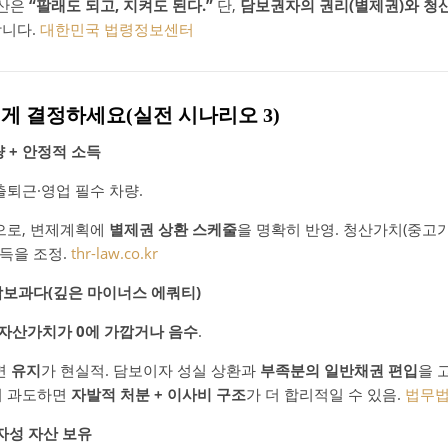
자산은
“팔래도 되고, 지켜도 된다.”
단,
담보권자의 권리(별제권)와 청
합니다.
대한민국 법령정보센터
 이렇게 결정하세요(실전 시나리오 3)
량 + 안정적 소득
출퇴근·영업 필수 차량.
으로, 변제계획에
별제권 상환 스케줄
을 명확히 반영. 청산가치(중고
득을 조정.
thr-law.co.kr
 담보과다(깊은 마이너스 에쿼티)
자산가치가 0에 가깝거나 음수
.
면
유지
가 현실적. 담보이자 성실 상환과
부족분의 일반채권 편입
을 
이 과도하면
자발적 처분 + 이사비 구조
가 더 합리적일 수 있음.
법무법
투자성 자산 보유