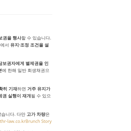
보권을 행사
할 수 있습니다.
안에서
유지·조정 조건을 설
 담보권자에게 별제권을 인
분
에 한해 일반 회생채권으
확히 기재
하면
거주 유지가
제권 실행이 재개
될 수 있으
않습니다. 다만
고가 차량
은
thr-law.co.kr
Brunch Story