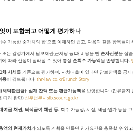
 무엇이 포함되고 어떻게 평가하나
회수 가능한 순가치의 합”으로 이해하면 쉽고, 다음과 같은 항목들이
시가 또는 감정가에서 담보채권(근저당 등)과 비용을 뺀
순자산분
을 잡
위에 따라 산정이 달라질 수 있어 통상
순회수 가능액
을 반영합니다.
고차 시세
를 기준으로 평가하며, 자차대출이 있다면 담보잔액을 공제
허용
이 검토됩니다.
thr-law.co.kr
Brunch Story
험(해약환급금)
:
실재 잔액 또는 환급가능액
을 반영합니다. (압류금지
을 따라 판단)
신우법무사
slb.scourt.go.kr
·대여금 채권, 퇴직급여 채권 등
: 회수 가능성, 시점, 세금·원가 등을
제총액의 현재가치
가 되도록 계획을 만들면 인가요건을 충족할 수 있고