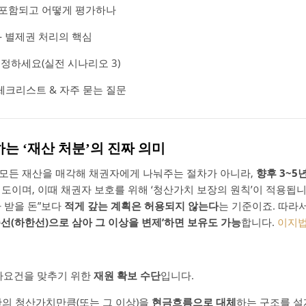
 포함되고 어떻게 평가하나
― 별제권 처리의 핵심
결정하세요(실전 시나리오 3)
체크리스트 & 자주 묻는 질문
하는 ‘재산 처분’의 진짜 의미
모든 재산을 매각해 채권자에게 나눠주는 절차가 아니라,
향후 3~5
도이며, 이때 채권자 보호를 위해 ‘청산가치 보장의 원칙’이 적용됩니
 받을 돈”보다
적게 갚는 계획은 허용되지 않는다
는 기준이죠. 따라
선(하한선)으로 삼아 그 이상을 변제’하면 보유도 가능
합니다.
이지
인가요건을 맞추기 위한
재원 확보 수단
입니다.
의 청산가치만큼(또는 그 이상)을
현금흐름으로 대체
하는 구조를 설