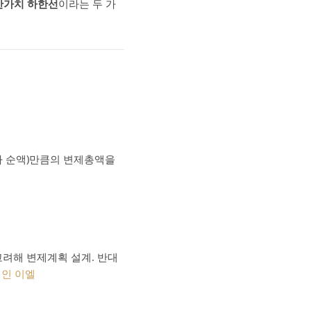
산가치 하한선
이라는 두 가
가 순액)만큼의 변제총액을
고려해 변제계획 설계. 반대
인 이엘