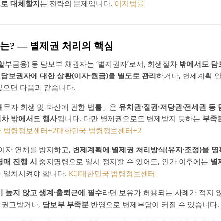
으로 대체할지
는 전략의 문제입니다.
이지법률
차는? ― 별제권 처리의 핵심
·할부금융) 등 담보부 채권자는 ‘별제권자’로서, 회생절차
밖에서도 담
면
담보권자에 대한 상환(이자·원금)을 별도로 관리
하거나, 변제계획 
 짚으면 다음과 같습니다.
「채무자 회생 및 파산에 관한 법률」은
유치권·질권·저당권·전세권 등
차 밖에서도 행사
됩니다. 다만 별제권으로도 변제받지 못하는
부족
 법령정보센터
+2
대한민국 법령정보센터
+2
 이자 연체를 방지하고,
변제계획에 별제권 처리방식(유지·조정)을 명
경매 진행 시
중지명령으로 일시 정지할 수 있어도, 인가 이후에는
별
을 일치시켜야 합니다.
KCI
대한민국 법령정보센터
 높지 않고 생계·출퇴근에 필수
라면 보유가 허용되는 사례가 적지 
 권고받거나,
담보부 부족분
반영으로 변제부담이 커질 수 있습니다.