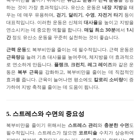
하는 것이 가장 효과적입니다. 유산소 운동은
내장 지방
을 태
우는 데 매우 유용하며,
걷기
,
달리기
,
수영
,
자전거 타기
등이
대표적입니다. 이러한 운동은 신체의
대사율
을 높이고 지방을
연소시키는 데 중요한 역할을 합니다.
매일 최소 30분
에서
1시
간
정도 유산소 운동을 꾸준히 실천하는 것이 좋습니다.
근력 운동
도 복부비만을 줄이는 데 필수적입니다. 근력 운동은
근육량
을 늘려 기초 대사율을 높여주며, 체지방을 더 효과적으
로 연소하게 만듭니다.
플랭크
,
크런치
,
레그 레이즈
와 같은 운
동은
복부 근육
을 강화하고, 복부비만을 줄이는 데 직접적인
효과를 줍니다. 근육이 늘어나면 평소에도
칼로리 소비량
이 증
가하여 지방 축적을 줄이는 데 도움이 됩니다.
5. 스트레스와 수면의 중요성
복부비만을 줄이기 위해서는
스트레스 관리
와
충분한 수면
도
필수적입니다. 스트레스가 많으면
코르티솔
수치가 상승하여