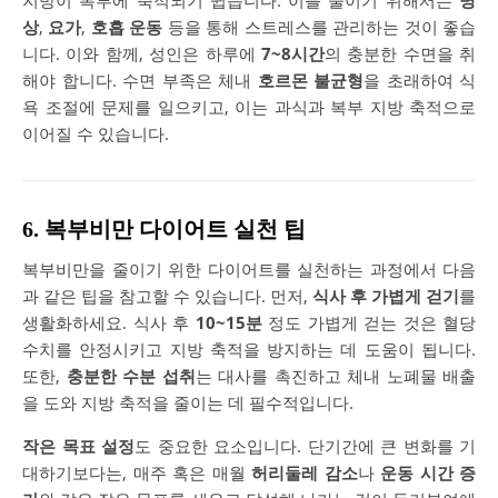
지방이 복부에 축적되기 쉽습니다. 이를 줄이기 위해서는
명
상
,
요가
,
호흡 운동
등을 통해 스트레스를 관리하는 것이 좋습
니다. 이와 함께, 성인은 하루에
7~8시간
의 충분한 수면을 취
해야 합니다. 수면 부족은 체내
호르몬 불균형
을 초래하여 식
욕 조절에 문제를 일으키고, 이는 과식과 복부 지방 축적으로
이어질 수 있습니다.
6. 복부비만 다이어트 실천 팁
복부비만을 줄이기 위한 다이어트를 실천하는 과정에서 다음
과 같은 팁을 참고할 수 있습니다. 먼저,
식사 후 가볍게 걷기
를
생활화하세요. 식사 후
10~15분
정도 가볍게 걷는 것은 혈당
수치를 안정시키고 지방 축적을 방지하는 데 도움이 됩니다.
또한,
충분한 수분 섭취
는 대사를 촉진하고 체내 노폐물 배출
을 도와 지방 축적을 줄이는 데 필수적입니다.
작은 목표 설정
도 중요한 요소입니다. 단기간에 큰 변화를 기
대하기보다는, 매주 혹은 매월
허리둘레 감소
나
운동 시간 증