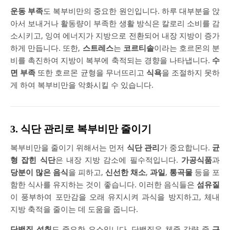
운동 부족
도 복부비만의 중요한 원인입니다. 하루 대부분을 앉
아서 보내거나 활동량이 부족한 생활 방식은 칼로리 소비를 감
소시키고, 잉여 에너지가 지방으로 전환되어 내장 지방이 증가
하게 만듭니다. 또한,
스트레스
는
코르티솔
이라는 호르몬의 분
비를 촉진하여 지방이 복부에 축적되는 경향을 나타냅니다.
수
면 부족
또한 호르몬 균형을 무너뜨리고
식욕
을 조절하지 못하
게 하여 복부비만을 악화시킬 수 있습니다.
3. 식단 관리로 복부비만 줄이기
복부비만을 줄이기 위해서는 먼저
식단 관리
가 중요합니다.
균
형 잡힌 식단
은 내장 지방 감소에 필수적입니다.
가공식품
과
당분이 많은 음식
을 피하고,
신선한 채소
,
과일
,
통곡물
등을 포
함한 식사를 유지하는 것이 좋습니다. 이러한 음식들은
섬유질
이 풍부하여 포만감을 오래 유지시켜 과식을 방지하고, 체내
지방 축적을 줄이는 데 도움을 줍니다.
단백질 섭취
도 중요한 요소입니다. 단백질은 체중 감량 중
근