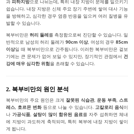
과
피하지방
으로 나뉘는데, 특히 내장 지방이 문제를 일으키기
쉽습니다. 내장 지방은 신체 주요 장기 주변에 쌓여 대사 기능
을 방해하고, 심각한 경우 염증 반응을 일으켜 여러 질병을 유
발할 수 있습니다.
복부비만은
허리 둘레
를 측정함으로써 진단할 수 있습니다. 일
반적으로 남성의 허리 둘레가
90cm 이상
, 여성의 경우
85cm
이상
일 때 복부비만으로 간주됩니다. 이러한 복부비만은 겉보
기에는 큰 문제가 없어 보일 수 있지만, 장기적인 관점에서
건
강에 매우 심각한 위험
을 초래할 수 있습니다.
2. 복부비만의 원인 분석
복부비만의 주요 원인은 크게
잘못된 식습관
,
운동 부족
,
스트
레스
,
호르몬 변화
등으로 나눌 수 있습니다.
고칼로리 음식
이
나
가공식품
,
설탕이 많이 함유된 음료
를 자주 섭취하면 체내
에 지방이 과도하게 축적되며, 특히 복부에 내장 지방이 쌓이
게 됩니다.