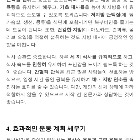
육량
을 유지하게 해주고,
기초 대사율
을 높여 체지방을 더 효
과적으로 소모할 수 있도록 도와줍니다.
저지방 단백질
(예: 닭
가슴살, 생선, 콩류)을 식단에 포함시키면 복부비만을 줄이는
데 도움이 됩니다. 또한,
건강한 지방
(예: 아보카도, 견과류, 올
리브 오일)을 적절히 섭취하는 것도 지방 대사에 긍정적인 영
향을 미칩니다.
식사 습관도 중요합니다. 하루
세 끼 식사를 규칙적으로
하고,
식사 속도를
천천히
유지하여 포만감을 느끼기 쉽도록 하는 것
이 좋습니다.
간헐적 단식
은 최근 많은 사람들이 선호하는 방
식으로, 일정 시간 동안 공복을 유지하여 체내
지방 연소
를 촉
진하는 효과를 줄 수 있습니다. 다만, 개인의 신체 상태에 따라
적합하지 않을 수 있으므로 시작 전 전문가와 상담하는 것이
좋습니다.
4. 효과적인 운동 계획 세우기
복부비만을 줄이기 위해서는
유산소 운동
과
근력 운동
을 병행