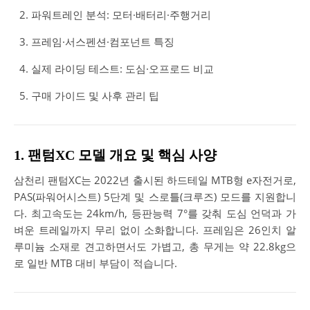
파워트레인 분석: 모터·배터리·주행거리
프레임·서스펜션·컴포넌트 특징
실제 라이딩 테스트: 도심·오프로드 비교
구매 가이드 및 사후 관리 팁
1. 팬텀XC 모델 개요 및 핵심 사양
삼천리 팬텀XC는 2022년 출시된 하드테일 MTB형 e자전거로,
PAS(파워어시스트) 5단계 및 스로틀(크루즈) 모드를 지원합니
다. 최고속도는 24km/h, 등판능력 7°를 갖춰 도심 언덕과 가
벼운 트레일까지 무리 없이 소화합니다. 프레임은 26인치 알
루미늄 소재로 견고하면서도 가볍고, 총 무게는 약 22.8kg으
로 일반 MTB 대비 부담이 적습니다.