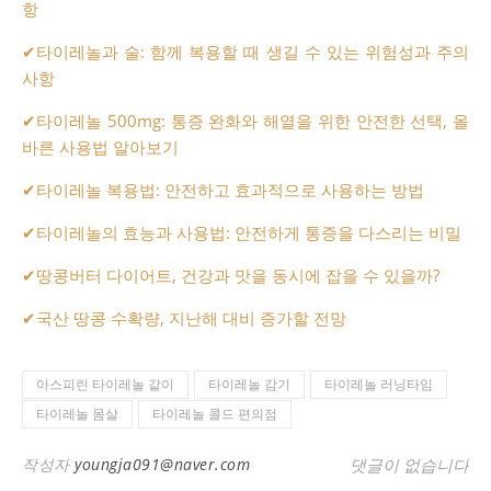
항
✔
타이레놀과 술: 함께 복용할 때 생길 수 있는 위험성과 주의
사항
✔
타이레놀 500mg: 통증 완화와 해열을 위한 안전한 선택, 올
바른 사용법 알아보기
✔
타이레놀 복용법: 안전하고 효과적으로 사용하는 방법
✔
타이레놀의 효능과 사용법: 안전하게 통증을 다스리는 비밀
✔
땅콩버터 다이어트, 건강과 맛을 동시에 잡을 수 있을까?
✔
국산 땅콩 수확량, 지난해 대비 증가할 전망
아스피린 타이레놀 같이
타이레놀 감기
타이레놀 러닝타임
타이레놀 몸살
타이레놀 콜드 편의점
작성자
youngja091@naver.com
댓글이 없습니다