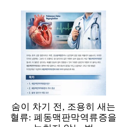
숨이 차기 전, 조용히 새는
혈류: 폐동맥판막역류증을